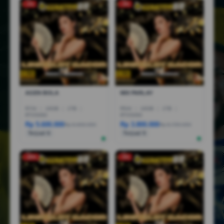
-1%
-3%
AGEN BOLA
MIX PARLAY
R7AI
|
16GB
|
1TB
|
R5AI
|
16GB
|
1TB
|
RTX5060
RTX5060
Rp 5.600.000
Rp 3.800.000
Rp 6.600.000
Rp 6.799.000
Terjual 6
Terjual 5
-25%
-5%