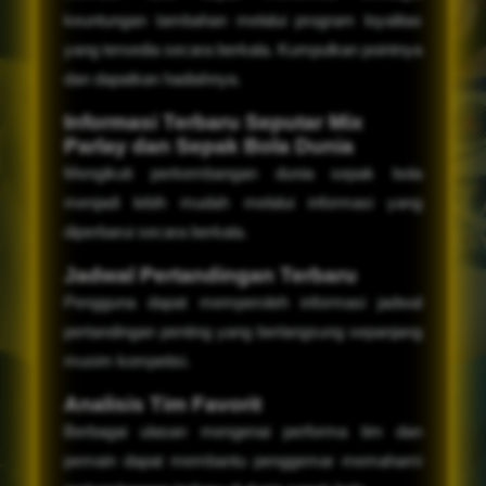
keuntungan tambahan melalui program loyalitas
yang tersedia secara berkala. Kumpulkan pointnya
dan dapatkan hadiahnya.
Informasi Terbaru Seputar Mix
Parlay dan Sepak Bola Dunia
Mengikuti perkembangan dunia sepak bola
menjadi lebih mudah melalui informasi yang
diperbarui secara berkala.
Jadwal Pertandingan Terbaru
Pengguna dapat memperoleh informasi jadwal
pertandingan penting yang berlangsung sepanjang
musim kompetisi.
Analisis Tim Favorit
Berbagai ulasan mengenai performa tim dan
pemain dapat membantu penggemar memahami