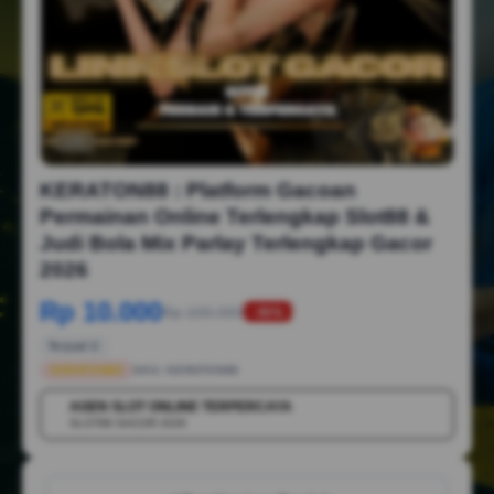
1/6
KERATON88 : Platform Gacoan
Permainan Online Terlengkap Slot88 &
Judi Bola Mix Parlay Terlengkap Gacor
2026
Rp 10.000
Rp 100.000
-90%
Terjual 2
KERATON88
SKU:
KERATON88
AGEN SLOT ONLINE TERPERCAYA
💳
SLOT88 GACOR 2026