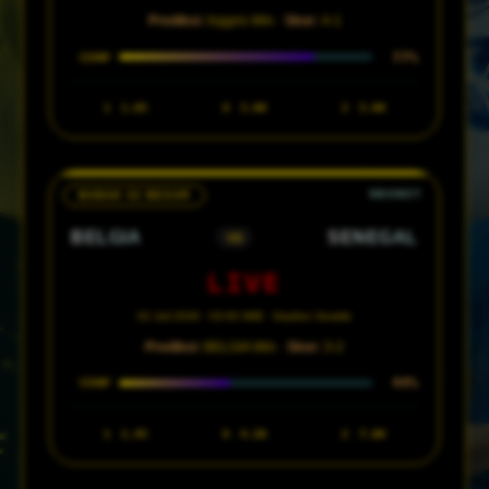
Prediksi:
Inggris Win ·
Skor:
4-1
77%
CONF
1
1.65
X
3.80
2
5.00
BABAK 32 BESAR
BELGIA
SENEGAL
VS
LIVE
02 Juli 2026 · 03:00 WIB · Stadion Seattle
Prediksi:
BELGIA Win ·
Skor:
3-2
44%
CONF
1
1.45
X
4.20
2
7.00