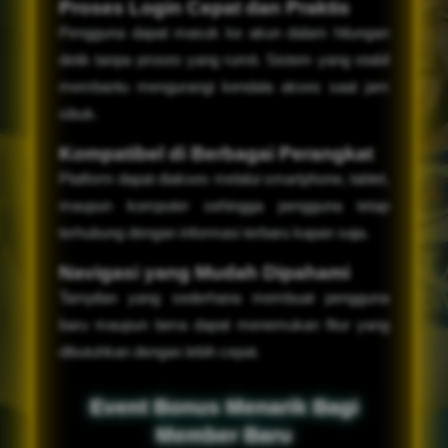
Proses Login Cepat dan Praktis
Pengguna dapat masuk ke akun dalam hitungan
detik tanpa proses yang rumit. Sistem yang stabil
membantu mengurangi kendala akses saat jam
sibuk.
Kompatibel di Berbagai Perangkat
Platform dapat diakses melalui smartphone, tablet,
maupun komputer sehingga pengguna tetap
terhubung dengan informasi terbaru kapan saja.
Navigasi yang Mudah Dipahami
Tampilan yang sederhana membuat pengguna
baru maupun lama dapat menemukan fitur yang
dibutuhkan dengan lebih cepat.
Event Bonus Menarik Bagi
Member Baru