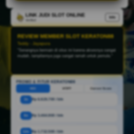
LINK JUDI SLOT ONLINE
Info
Verified
REVIEW MEMBER SLOT KERATON88
Sudirman - Pemalang
"Saya Baru Saja Daftar, begitu main baru 3 kali spin
udah langsung dapat scatter. Saya senang main di sini
cuan terus."
PROMO & FITUR KERATON88
HDC
HT/FT
Correct Score
3x
Rp 6.929.700 / bln
6x
Rp 3.464.900 / bln
12x
Rp 1.732.500 / bln