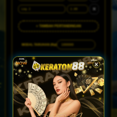
✕
+ TAMBAH PERTANDINGAN
MODAL TARUHAN (Rp)
Jumlah Leg
2
Total Odds
3.30
POTENSI MENANG
Rp 330.000
Profit Bersih
Rp 230.000