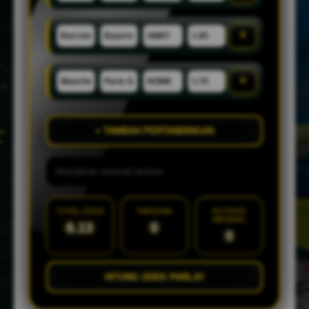
×
×
+ TAMBAH PERTANDINGAN
TOTAL ODDS
TARUHAN
POTENSI
MENANG
6.13
0
0
HITUNG ODDS PARLAY