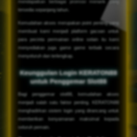
mendapatkan berbagai promosi menarik yang
tersedia sepanjang tahun.
Kemudahan akses merupakan point penting yang
membuat kami menjadi platform gacoan untuk
para pecinta permainan online selain itu kami
menyediakan juga game game terbaik secara
menyeluruh dan terlengkap.
Keunggulan Login KERATON88
untuk Penggemar Slot88
Bagi penggemar slot88, kemudahan akses
menjadi salah satu faktor penting. KERATON88
menghadirkan sistem login yang dirancang untuk
memberikan kenyamanan maksimal kepada
seluruh pemain.