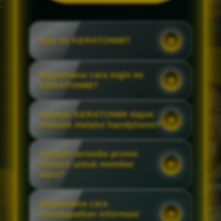
Apa itu KERATON88?
Bagaimana cara login ke
KERATON88?
Apakah KERATON88 dapat
diakses melalui handphone?
Apakah tersedia promo
khusus untuk member
baru?
Bagaimana cara
mendapatkan informasi