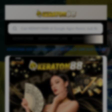
KERATON88
KERATON88 LINK
KERATON88 LOGIN
KERATON88
-
JUDI SLOT
-
AGEN SLOT
-
MIX PARLAY
-
LINK SLOT ONLINE
-
KER