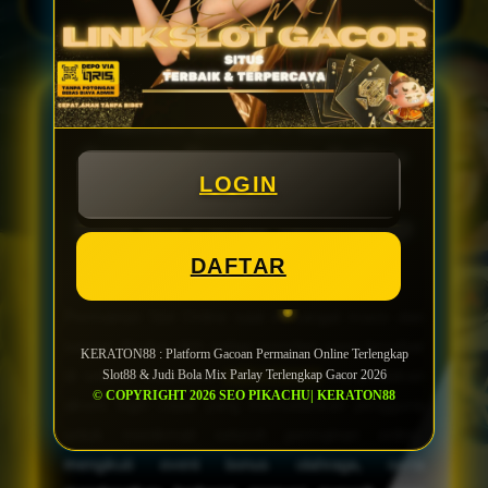
AGEN PIALA DUNIA &
KERATON88
© 2026
KERATON88 : Platform
Gacoan Permainan Online
LOGIN
Terlengkap Slot88 & Judi
Bola Mix Parlay Terlengkap
Gacor 2026
DAFTAR
Permainan Slot Online saat ini sangat masiv dan
sangat disukai oleh setiap member yang tersebar
KERATON88 : Platform Gacoan Permainan Online Terlengkap
di seluruh Indonesia.
KERATON88
menyediakan
Slot88 & Judi Bola Mix Parlay Terlengkap Gacor 2026
© COPYRIGHT 2026 SEO PIKACHU| KERATON88
akses login cepat yang memudahkan pengguna
untuk menikmati seluruh permainan online,
mengikuti event bonus olahraga, serta